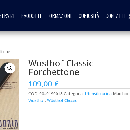
SERVIZI
PRODOTTI
FORMAZIONE
CURIOSITÀ
CONTATTI
ettone
Wusthof Classic
Forchettone
109,00
€
COD:
9040190018
Categoria:
Utensili cucina
Marchio:
Wüsthof
,
Wüsthof Classic