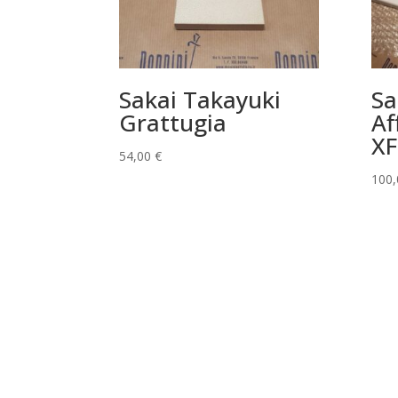
Sakai Takayuki
Sa
Grattugia
Af
X
54,00
€
100