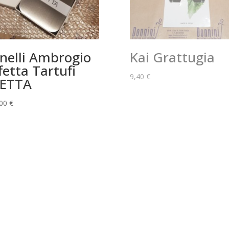
nelli Ambrogio
Kai Grattugia
fetta Tartufi
9,40
€
FETTA
,00
€