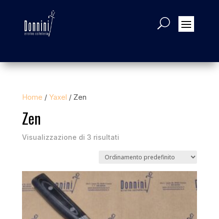
Home
/
Yaxel
/ Zen
Zen
Visualizzazione di 3 risultati