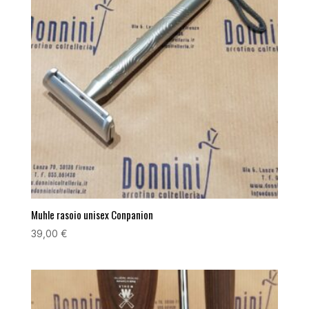
Muhle rasoio unisex Conpanion
39,00
€