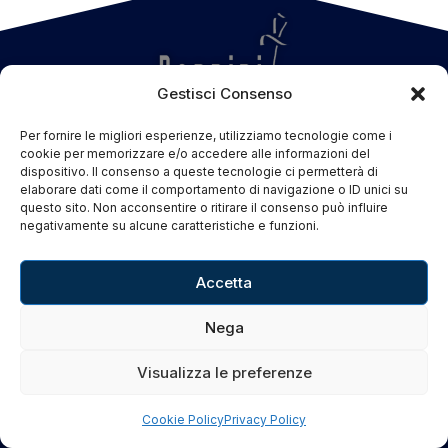
Gestisci Consenso
Per fornire le migliori esperienze, utilizziamo tecnologie come i
cookie per memorizzare e/o accedere alle informazioni del
dispositivo. Il consenso a queste tecnologie ci permetterà di
MENU
elaborare dati come il comportamento di navigazione o ID unici su
questo sito. Non acconsentire o ritirare il consenso può influire
FAQ
negativamente su alcune caratteristiche e funzioni.
Privacy Policy
Accetta
Cookie Policy
Nega
CONTATTI
Visualizza le preferenze
Coltelleria Donnini s.n.c.
Cookie Policy
Privacy Policy
di Leonardo e Silvia Donnini