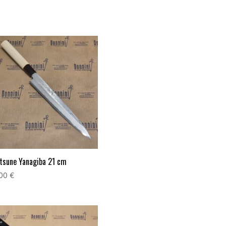
tsune Yanagiba 21 cm
,00
€