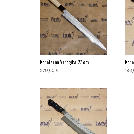
Kanetsune Yanagiba 27 cm
Kane
279,00
€
186