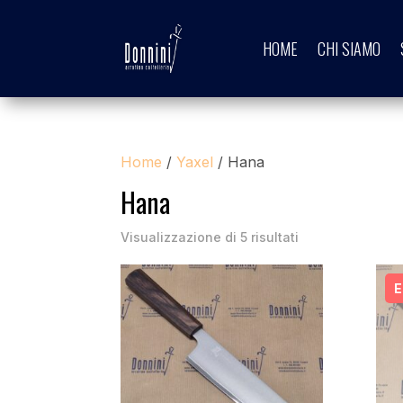
HOME
CHI SIAMO
Home
/
Yaxel
/ Hana
Hana
Visualizzazione di 5 risultati