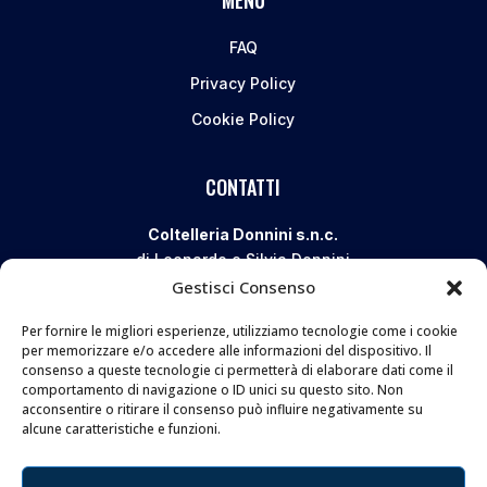
MENU
FAQ
Privacy Policy
Cookie Policy
CONTATTI
Coltelleria Donnini s.n.c.
di Leonardo e Silvia Donnini
Gestisci Consenso
Via Giovanni Lanza, 70 – 50136 FIRENZE
Telefono e WhatsApp:
055 661 438
Per fornire le migliori esperienze, utilizziamo tecnologie come i cookie
Email:
info@donninicoltelleria.it
per memorizzare e/o accedere alle informazioni del dispositivo. Il
consenso a queste tecnologie ci permetterà di elaborare dati come il
comportamento di navigazione o ID unici su questo sito. Non
acconsentire o ritirare il consenso può influire negativamente su
FOLLOW
alcune caratteristiche e funzioni.