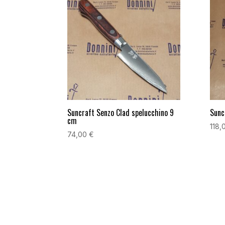
Suncraft Senzo Clad spelucchino 9
Sunc
cm
118,
74,00
€