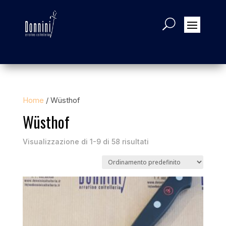
Home
/ Wüsthof
Wüsthof
Visualizzazione di 1-9 di 58 risultati