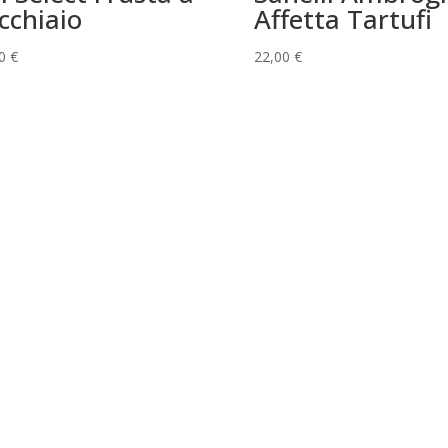
cchiaio
Affetta Tartufi
50
€
22,00
€