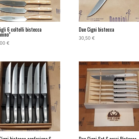
gli 6 coltelli bistecca
Due Cigni bistecca
anino”
30,50
€
,00
€
Cigni bistecca confezione 6
Due Cigni Set 6 pezzi Bistecca