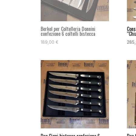
Berkel per Coltelleria Donnini
Consi
confezione 6 coltelli bistecca
“Chi
189,00
€
285
Due Cigni bistecca confezione 6
Due 