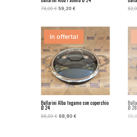
Il
Il
74,00
€
59,20
€
82,
prezzo
prezzo
originale
attuale
era:
è:
In offerta!
74,00 €.
59,20 €.
Ballarini Alba tegame con coperchio
Ball
Ø 24
Ø 28
Il
Il
86,00
€
68,80
€
98,
prezzo
prezzo
originale
attuale
era:
è: