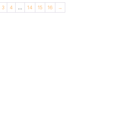
98,00 €.
78,40 €.
3
4
…
14
15
16
→