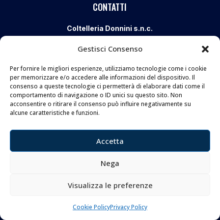
CONTATTI
Coltelleria Donnini s.n.c.
di Leonardo e Silvia Donnini
Gestisci Consenso
Via Giovanni Lanza, 70 – 50136 FIRENZE
Per fornire le migliori esperienze, utilizziamo tecnologie come i cookie
Telefono e WhatsApp:
055 661 438
per memorizzare e/o accedere alle informazioni del dispositivo. Il
Email:
info@donninicoltelleria.it
consenso a queste tecnologie ci permetterà di elaborare dati come il
comportamento di navigazione o ID unici su questo sito. Non
acconsentire o ritirare il consenso può influire negativamente su
alcune caratteristiche e funzioni.
FOLLOW
Accetta
Nega
Copyright © 2026 Coltelleria Donnini. All Rights
Visualizza le preferenze
Reserved.
Cookie Policy
Privacy Policy