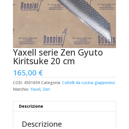
Yaxell serie Zen Gyuto
Kiritsuke 20 cm
165,00
€
COD:
4501659
Categoria:
Coltelli da cucina giapponesi
Marchio:
Yaxel
,
Zen
Descrizione
Descrizione