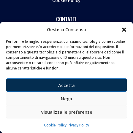
Cookie Policy
CONTATTI
Gestisci Consenso
Coltelleria Donnini s.n.c.
di Leonardo e Silvia Donnini
Per fornire le migliori esperienze, utilizziamo tecnologie come i cookie
per memorizzare e/o accedere alle informazioni del dispositivo. Il
Via Giovanni Lanza, 70 – 50136 FIRENZE
consenso a queste tecnologie ci permetterà di elaborare dati come il
Telefono e WhatsApp:
055 661 438
comportamento di navigazione o ID unici su questo sito. Non
acconsentire o ritirare il consenso può influire negativamente su
Email:
info@donninicoltelleria.it
alcune caratteristiche e funzioni.
Accetta
FOLLOW
Nega
Visualizza le preferenze
Copyright © 2026 Coltelleria Donnini. All Rights
Cookie Policy
Privacy Policy
Reserved.