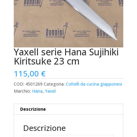
Yaxell serie Hana Sujihiki
Kiritsuke 23 cm
115,00
€
COD:
4501269
Categoria:
Coltelli da cucina giapponesi
Marchio:
Hana
,
Yaxel
Descrizione
Descrizione