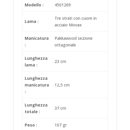
Modello :
4501269
Tre strati con cuore in
Lama :
acciaio Movax
Manicatura
Pakkawood sezione
:
ottagonale
Lunghezza
23 cm
lama :
Lunghezza
manicatura
12,5 cm
:
Lunghezza
37 cm
totale :
Peso :
107 gr