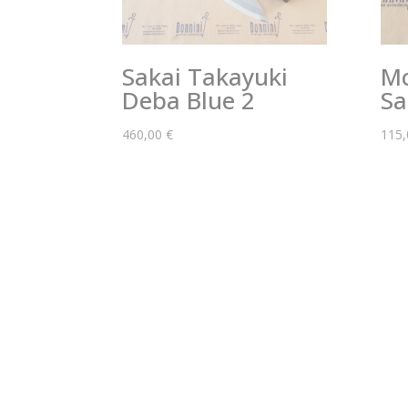
Sakai Takayuki
Mc
Deba Blue 2
Sa
460,00
€
115