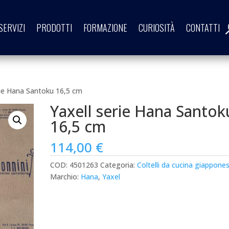
SERVIZI
PRODOTTI
FORMAZIONE
CURIOSITÀ
CONTATTI
rie Hana Santoku 16,5 cm
Yaxell serie Hana Santok
16,5 cm
114,00
€
COD:
4501263
Categoria:
Coltelli da cucina giappones
Marchio:
Hana
,
Yaxel