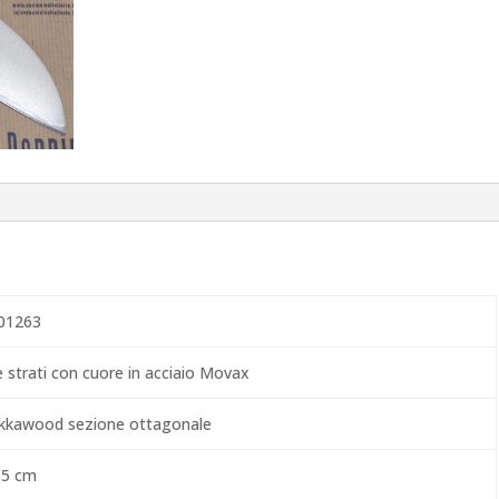
01263
e strati con cuore in acciaio Movax
kkawood sezione ottagonale
,5 cm