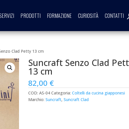
SERVIZI
PRODOTTI
FORMAZIONE
CURIOSITÀ
CONTATTI
Senzo Clad Petty 13 cm
Suncraft Senzo Clad Pet
13 cm
82,00
€
COD:
AS-04
Categoria:
Coltelli da cucina giapponesi
Marchio:
Suncraft
,
Suncraft Clad