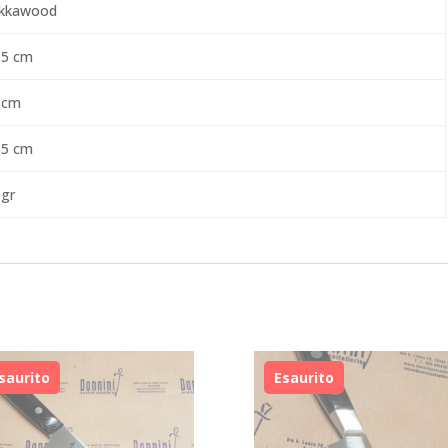
kkawood
,5 cm
 cm
,5 cm
 gr