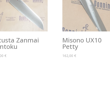
usta Zanmai
Misono UX10
ntoku
Petty
,00
€
162,00
€