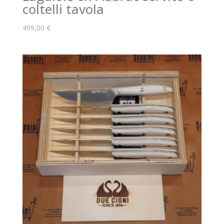
coltelli tavola
499,00
€