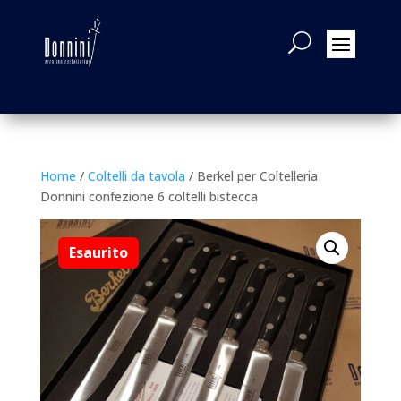
Home
/
Coltelli da tavola
/ Berkel per Coltelleria
Donnini confezione 6 coltelli bistecca