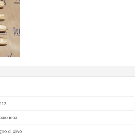
212
iaio inox
gno di olivo