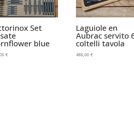
ctorinox Set
Laguiole en
sate
Aubrac servito 
rnflower blue
coltelli tavola
,00
€
486,00
€