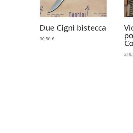
Due Cigni bistecca
Vi
po
30,50
€
Co
219