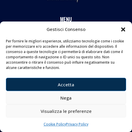
MENU
Gestisci Consenso
FAQ
Per fornire le migliori esperienze, utilizziamo tecnologie come i cookie
Privacy Policy
per memorizzare e/o accedere alle informazioni del dispositivo. Il
Cookie Policy
consenso a queste tecnologie ci permetterà di elaborare dati come il
comportamento di navigazione o ID unici su questo sito. Non
acconsentire o ritirare il consenso può influire negativamente su
alcune caratteristiche e funzioni.
CONTATTI
Coltelleria Donnini s.n.c.
Accetta
di Leonardo e Silvia Donnini
Nega
Via Giovanni Lanza, 70 – 50136 FIRENZE
Telefono e WhatsApp:
055 661 438
Visualizza le preferenze
Email:
info@donninicoltelleria.it
Cookie Policy
Privacy Policy