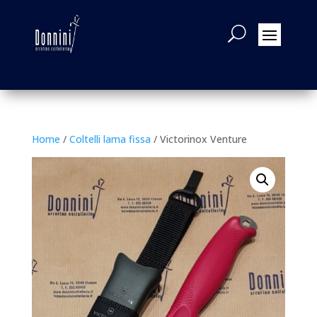
Home
/
Coltelli lama fissa
/ Victorinox Venture