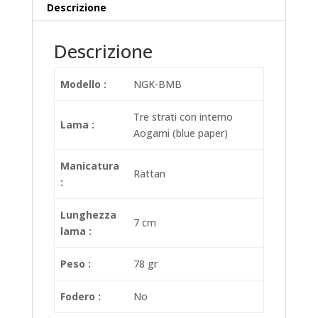
Descrizione
Descrizione
Modello :
NGK-BMB
Tre strati con interno
Lama :
Aogami (blue paper)
Manicatura
Rattan
:
Lunghezza
7 cm
lama :
Peso :
78 gr
Fodero :
No