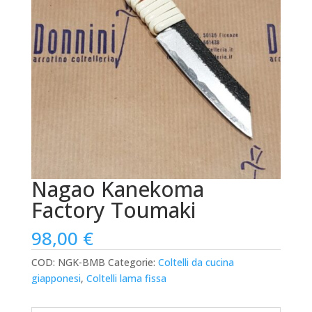
Nagao Kanekoma
Factory Toumaki
98,00
€
COD:
NGK-BMB
Categorie:
Coltelli da cucina
giapponesi
,
Coltelli lama fissa