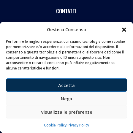
CONTATTI
Coltelleria Donnini s.n.c.
Gestisci Consenso
di Leonardo e Silvia Donnini
Per fornire le migliori esperienze, utilizziamo tecnologie come i cookie
Via Giovanni Lanza, 70 – 50136 FIRENZE
per memorizzare e/o accedere alle informazioni del dispositivo. Il
Telefono e WhatsApp:
055 661 438
consenso a queste tecnologie ci permetterà di elaborare dati come il
Email:
info@donninicoltelleria.it
comportamento di navigazione o ID unici su questo sito. Non
acconsentire o ritirare il consenso può influire negativamente su
alcune caratteristiche e funzioni.
FOLLOW
Accetta
Nega
Visualizza le preferenze
Copyright © 2026 Coltelleria Donnini. All Rights
Reserved.
Cookie Policy
Privacy Policy