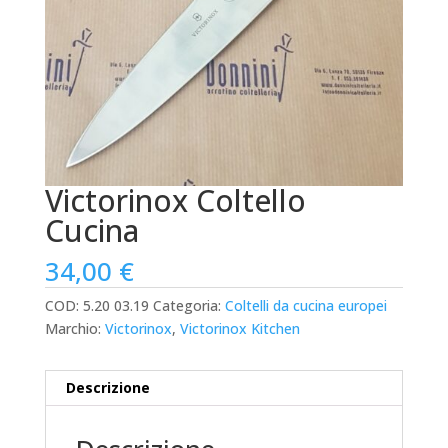
Victorinox Coltello
Cucina
34,00
€
COD:
5.20 03.19
Categoria:
Coltelli da cucina europei
Marchio:
Victorinox
,
Victorinox Kitchen
Descrizione