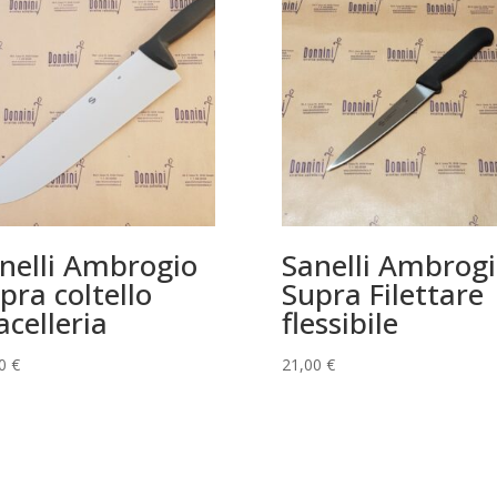
nelli Ambrogio
Sanelli Ambrog
pra coltello
Supra Filettare
celleria
flessibile
00
€
21,00
€