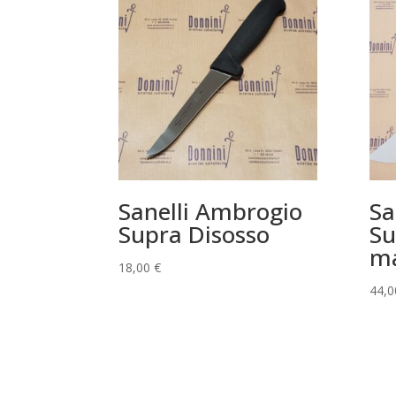
Sanelli Ambrogio
Sa
Supra Disosso
Su
ma
18,00
€
44,