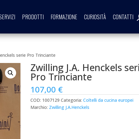
SERVIZI
PRODOTTI
FORMAZIONE
CURIOSITÀ
CONTATTI
 Henckels serie Pro Trinciante
Zwilling J.A. Henckels ser
Pro Trinciante
107,00
€
COD:
1007129
Categoria:
Coltelli da cucina europei
Marchio:
Zwilling J.A.Henckels