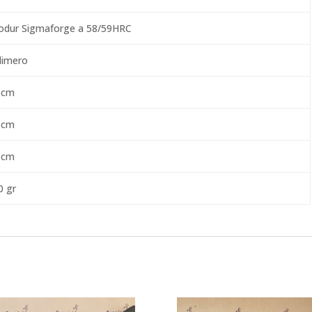
iodur Sigmaforge a 58/59HRC
limero
 cm
 cm
 cm
0 gr