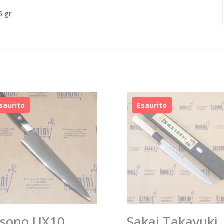
5 gr
sono UX10
Sakai Takayuki