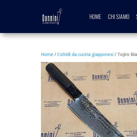
HOME
CHI SIAMO
Home
/
Coltelli da cucina giapponesi
/ Tojiro Bl