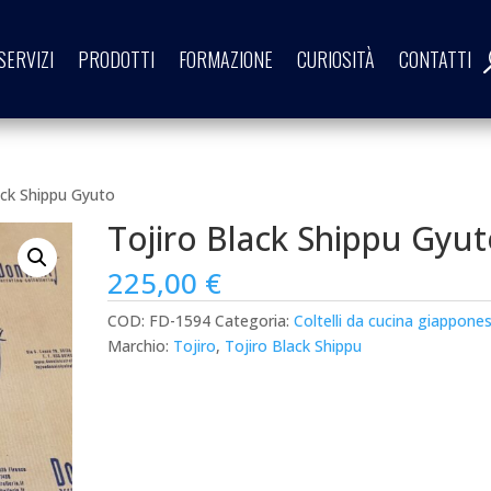
SERVIZI
PRODOTTI
FORMAZIONE
CURIOSITÀ
CONTATTI
ack Shippu Gyuto
Tojiro Black Shippu Gyu
225,00
€
COD:
FD-1594
Categoria:
Coltelli da cucina giappones
Marchio:
Tojiro
,
Tojiro Black Shippu