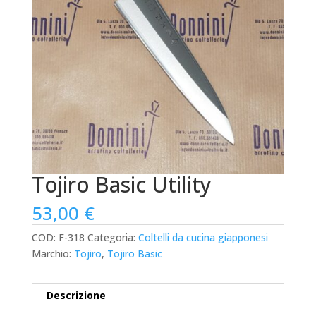
Tojiro Basic Utility
53,00
€
COD:
F-318
Categoria:
Coltelli da cucina giapponesi
Marchio:
Tojiro
,
Tojiro Basic
Descrizione