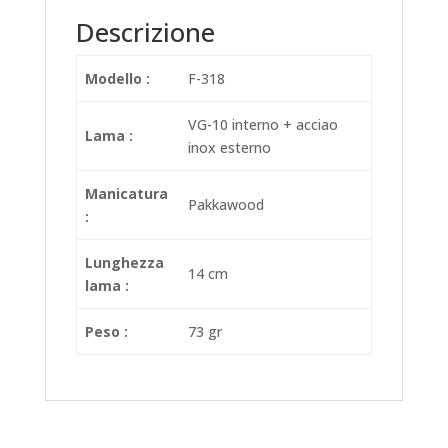
Descrizione
Modello :
F-318
VG-10 interno + acciao
Lama :
inox esterno
Manicatura
Pakkawood
:
Lunghezza
14 cm
lama :
Peso :
73 gr