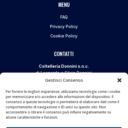
MENU
FAQ
Privacy Policy
Cookie Policy
CONTATTI
Coltelleria Donnini s.n.c.
di Leonardo e Silvia Donnini
Gestisci Consenso
Via Giovanni Lanza, 70 – 50136 FIRENZE
Telefono e WhatsApp:
055 661 438
Per fornire le migliori esperienze, utilizziamo tecnologie come i cookie
Email:
info@donninicoltelleria.it
per memorizzare e/o accedere alle informazioni del dispositivo. Il
consenso a queste tecnologie ci permetterà di elaborare dati come il
comportamento di navigazione o ID unici su questo sito. Non
acconsentire o ritirare il consenso può influire negativamente su
FOLLOW
alcune caratteristiche e funzioni.