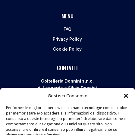
MENU
FAQ
Privacy Policy
Cookie Policy
CONTATTI
Coltelleria Donnini s.n.c.
di Leonardo e Silvia Donnini
Gestisci Consenso
Via Giovanni Lanza, 70 – 50136 FIRENZE
Telefono e WhatsApp:
055 661 438
Per fornire le migliori esperienze, utilizziamo tecnologie come i cookie
Email:
info@donninicoltelleria.it
per memorizzare e/o accedere alle informazioni del dispositivo. Il
consenso a queste tecnologie ci permetterà di elaborare dati come il
comportamento di navigazione o ID unici su questo sito. Non
acconsentire o ritirare il consenso può influire negativamente su
alcune caratteristiche e funzioni.