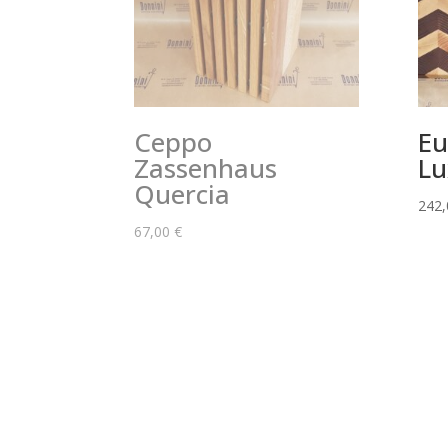
Ceppo
Eu
Zassenhaus
Lu
Quercia
242
67,00
€