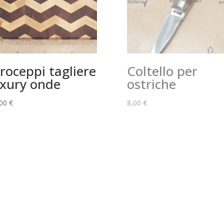
roceppi tagliere
Coltello per
xury onde
ostriche
,00
€
8,00
€