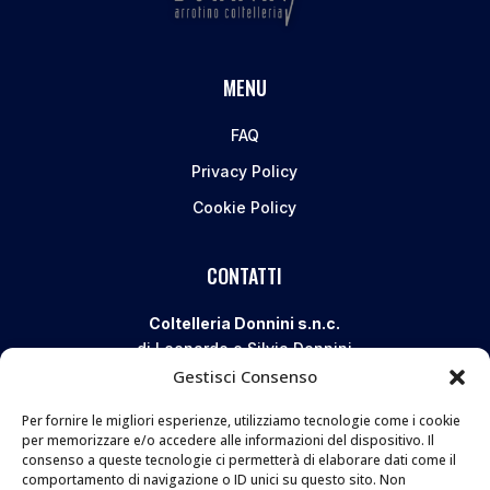
MENU
FAQ
Privacy Policy
Cookie Policy
CONTATTI
Coltelleria Donnini s.n.c.
di Leonardo e Silvia Donnini
Gestisci Consenso
Via Giovanni Lanza, 70 – 50136 FIRENZE
Telefono e WhatsApp:
055 661 438
Per fornire le migliori esperienze, utilizziamo tecnologie come i cookie
Email:
info@donninicoltelleria.it
per memorizzare e/o accedere alle informazioni del dispositivo. Il
consenso a queste tecnologie ci permetterà di elaborare dati come il
comportamento di navigazione o ID unici su questo sito. Non