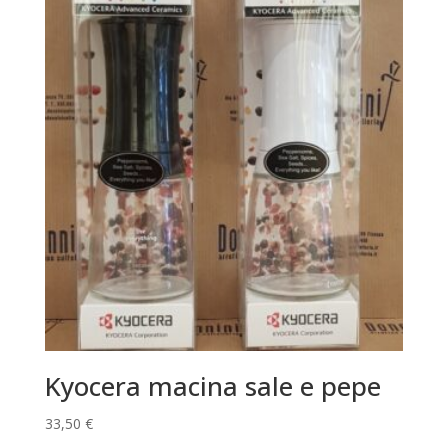
Kyocera macina sale e pepe
33,50
€