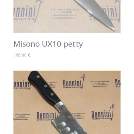
Misono UX10 petty
166,00
€