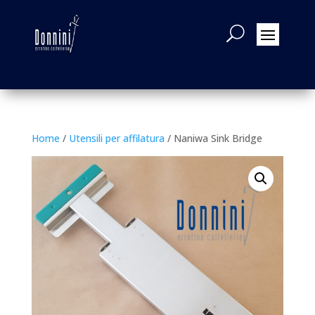
Home
/
Utensili per affilatura
/ Naniwa Sink Bridge