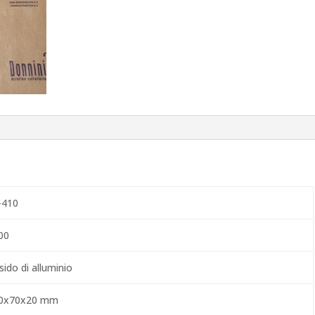
-410
00
ido di alluminio
0x70x20 mm