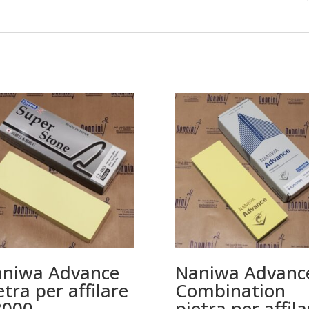
niwa Advance
Naniwa Advanc
etra per affilare
Combination
8000
pietra per affila