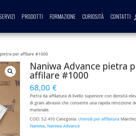
SERVIZI
PRODOTTI
FORMAZIONE
CURIOSITÀ
CONTATTI
ietra per affilare #1000
Naniwa Advance pietra p
affilare #1000
68,00
€
Pietra da affilatura di livello superiore con densità ele
di grani abrasivi che consente una rapida rimozione d
materiale.
COD:
S2-410
Categoria:
Utensili per affilatura
Marchio
Naniwa
,
Naniwa Advance