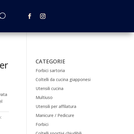
CATEGORIE
er
Forbici sartoria
Coltelli da cucina giapponesi
Utensili cucina
vata
Multiuso
el
Utensili per affilatura
Manicure / Pedicure
:
Forbici
Coltelli sportivi chiudibili