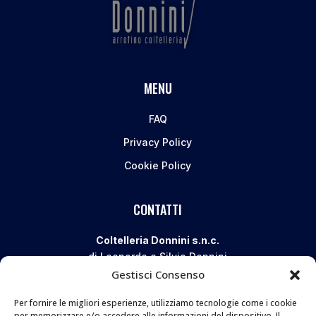
MENU
FAQ
Privacy Policy
Cookie Policy
CONTATTI
Coltelleria Donnini s.n.c.
di Leonardo e Silvia Donnini
Gestisci Consenso
Via Giovanni Lanza, 70 – 50136 FIRENZE
Telefono e WhatsApp:
055 661 438
Per fornire le migliori esperienze, utilizziamo tecnologie come i cookie
Email:
info@donninicoltelleria.it
per memorizzare e/o accedere alle informazioni del dispositivo. Il