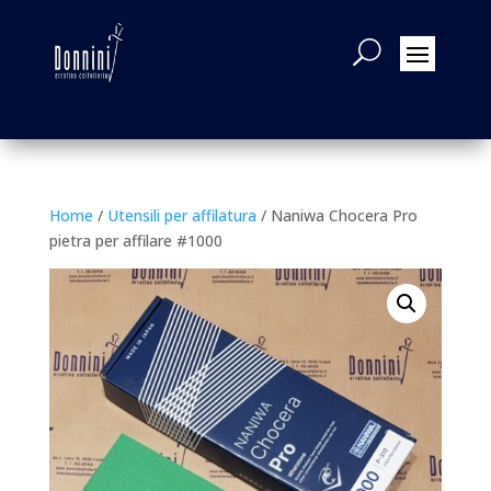
Home
/
Utensili per affilatura
/ Naniwa Chocera Pro
pietra per affilare #1000