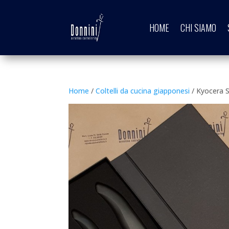
HOME
CHI SIAMO
Home
/
Coltelli da cucina giapponesi
/ Kyocera S