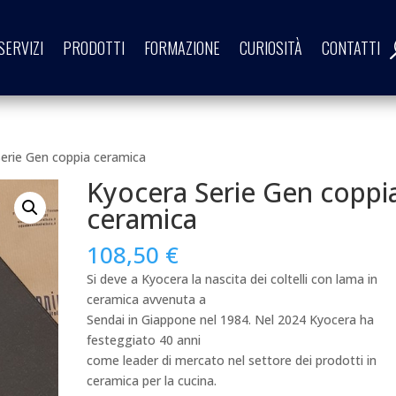
SERVIZI
PRODOTTI
FORMAZIONE
CURIOSITÀ
CONTATTI
erie Gen coppia ceramica
Kyocera Serie Gen coppi
ceramica
108,50
€
Si deve a Kyocera la nascita dei coltelli con lama in
ceramica avvenuta a
Sendai in Giappone nel 1984. Nel 2024 Kyocera ha
festeggiato 40 anni
come leader di mercato nel settore dei prodotti in
ceramica per la cucina.