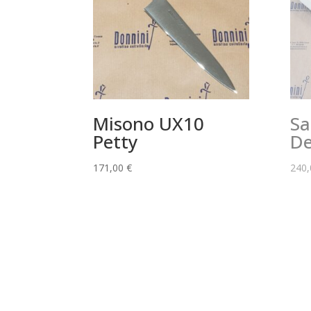
Misono UX10
Sa
Petty
De
171,00
€
240