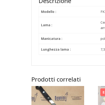
Descrizione
Modello :
FK
Ce
Lama :
ar
Manicatura :
po
Lunghezza lama :
7,
Prodotti correlati