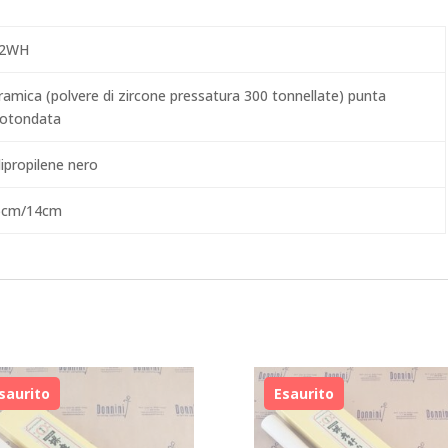
2WH
ramica (polvere di zircone pressatura 300 tonnellate) punta
rotondata
lipropilene nero
5cm/14cm