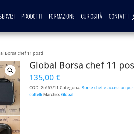
SERVIZI
PRODOTTI
FORMAZIONE
CURIOSITÀ
CONTATTI
al Borsa chef 11 posti
Global Borsa chef 11 pos
135,00
€
COD:
G-667/11
Categoria:
Borse chef e accessori per
coltelli
Marchio:
Global