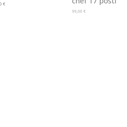
chef 17 posti
00
€
99,00
€