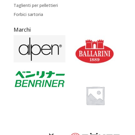
Taglienti per pellettieri
Forbici sartoria
Marchi