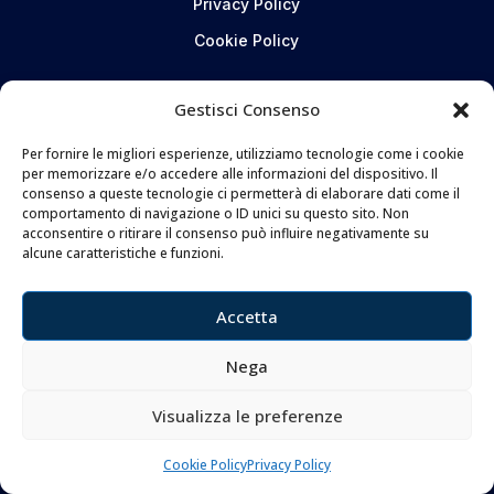
Privacy Policy
Cookie Policy
CONTATTI
Gestisci Consenso
Per fornire le migliori esperienze, utilizziamo tecnologie come i cookie
Coltelleria Donnini s.n.c.
per memorizzare e/o accedere alle informazioni del dispositivo. Il
di Leonardo e Silvia Donnini
consenso a queste tecnologie ci permetterà di elaborare dati come il
comportamento di navigazione o ID unici su questo sito. Non
Via Giovanni Lanza, 70 – 50136 FIRENZE
acconsentire o ritirare il consenso può influire negativamente su
Telefono e WhatsApp:
055 661 438
alcune caratteristiche e funzioni.
Email:
info@donninicoltelleria.it
Accetta
FOLLOW
Nega
Visualizza le preferenze
Cookie Policy
Privacy Policy