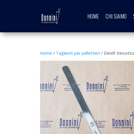
HOME
CHI SIAMO
Home
/
Taglienti per pellettieri
/ Denifl trincetto