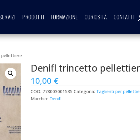
SERVIZI
PRODOTTI
FORMAZIONE
CURIOSITÀ
CONTATTI
 pellettiere
Denifl trincetto pellettie
10,00
€
COD:
778003001535
Categoria:
Taglienti per pellettie
Marchio:
Denifl