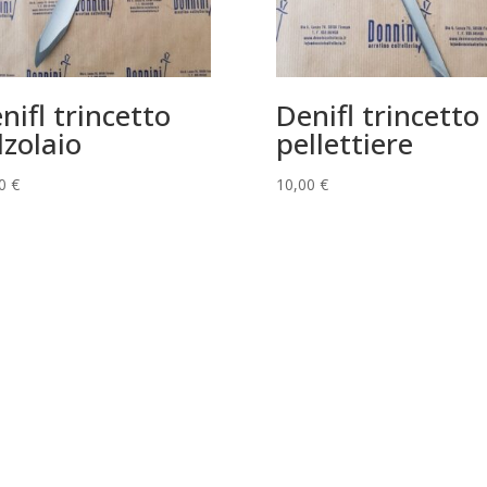
nifl trincetto
Denifl trincetto
lzolaio
pellettiere
00
€
10,00
€