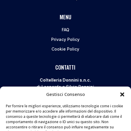
MENU
FAQ
Privacy Policy
Cookie Policy
CONTATTI
Coltelleria Donnini s.n.c.
di Leonardo e Silvia Donnini
Gestisci Consenso
Via Giovanni Lanza, 70 – 50136 FIRENZE
Telefono e WhatsApp:
055 661 438
Per fornire le migliori esperienze, utilizziamo tecnologie come i cookie
Email:
info@donninicoltelleria.it
per memorizzare e/o accedere alle informazioni del dispositivo. Il
consenso a queste tecnologie ci permetterà di elaborare dati come il
comportamento di navigazione o ID unici su questo sito. Non
acconsentire o ritirare il consenso può influire negativamente su