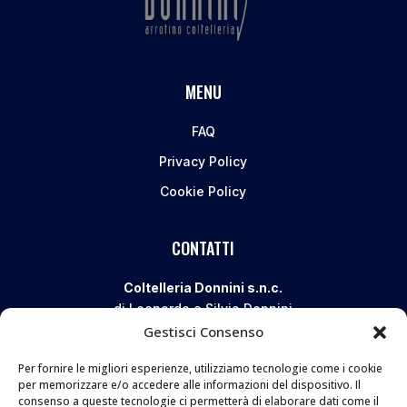
MENU
FAQ
Privacy Policy
Cookie Policy
CONTATTI
Coltelleria Donnini s.n.c.
di Leonardo e Silvia Donnini
Gestisci Consenso
Via Giovanni Lanza, 70 – 50136 FIRENZE
Telefono e WhatsApp:
055 661 438
Per fornire le migliori esperienze, utilizziamo tecnologie come i cookie
Email:
info@donninicoltelleria.it
per memorizzare e/o accedere alle informazioni del dispositivo. Il
consenso a queste tecnologie ci permetterà di elaborare dati come il