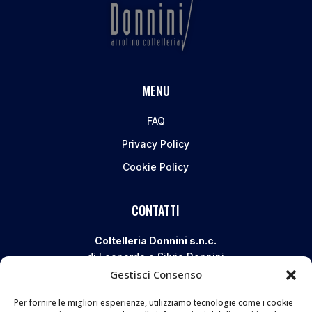
MENU
FAQ
Privacy Policy
Cookie Policy
CONTATTI
Coltelleria Donnini s.n.c.
di Leonardo e Silvia Donnini
Gestisci Consenso
Via Giovanni Lanza, 70 – 50136 FIRENZE
Telefono e WhatsApp:
055 661 438
Per fornire le migliori esperienze, utilizziamo tecnologie come i cookie