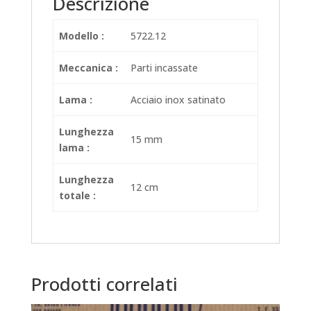
Descrizione
Modello :
5722.12
Meccanica :
Parti incassate
Lama :
Acciaio inox satinato
Lunghezza
15 mm
lama :
Lunghezza
12 cm
totale :
Prodotti correlati