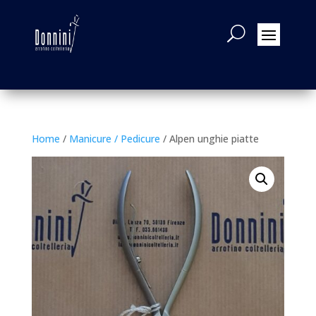
Home
/
Manicure / Pedicure
/ Alpen unghie piatte