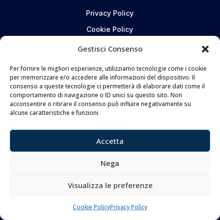
Privacy Policy
Cookie Policy
Gestisci Consenso
CONTATTI
Per fornire le migliori esperienze, utilizziamo tecnologie come i cookie
per memorizzare e/o accedere alle informazioni del dispositivo. Il
Coltelleria Donnini s.n.c.
consenso a queste tecnologie ci permetterà di elaborare dati come il
di Leonardo e Silvia Donnini
comportamento di navigazione o ID unici su questo sito. Non
acconsentire o ritirare il consenso può influire negativamente su
Via Giovanni Lanza, 70 – 50136 FIRENZE
alcune caratteristiche e funzioni.
Telefono e WhatsApp:
055 661 438
Email:
info@donninicoltelleria.it
Accetta
Nega
FOLLOW
Visualizza le preferenze
Cookie Policy
Privacy Policy