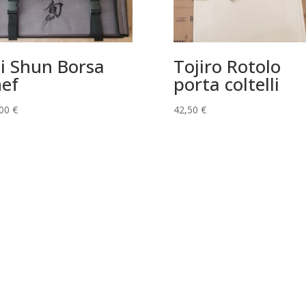
i Shun Borsa
Tojiro Rotolo
ef
porta coltelli
,00
€
42,50
€