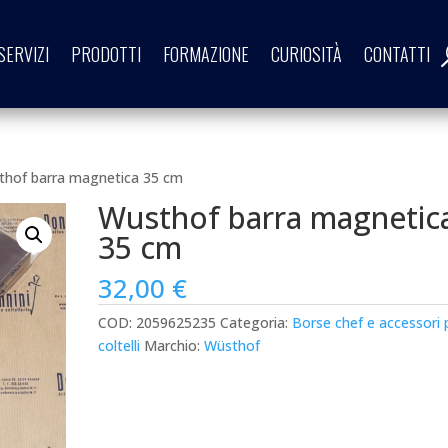
SERVIZI
PRODOTTI
FORMAZIONE
CURIOSITÀ
CONTATTI
thof barra magnetica 35 cm
Wusthof barra magnetic
35 cm
32,00
€
COD:
2059625235
Categoria:
Borse chef e accessori 
coltelli
Marchio:
Wüsthof