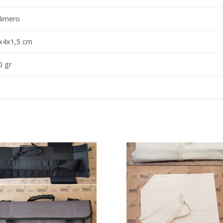
limero
x4x1,5 cm
0 gr