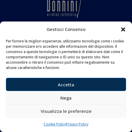
Gestisci Consenso
MENU
Per fornire le migliori esperienze, utilizziamo tecnologie come i cookie
per memorizzare e/o accedere alle informazioni del dispositivo. Il
FAQ
consenso a queste tecnologie ci permetterà di elaborare dati come il
comportamento di navigazione o ID unici su questo sito. Non
Privacy Policy
acconsentire o ritirare il consenso può influire negativamente su
Cookie Policy
alcune caratteristiche e funzioni.
Accetta
CONTATTI
Nega
Coltelleria Donnini s.n.c.
di Leonardo e Silvia Donnini
Visualizza le preferenze
Via Giovanni Lanza, 70 – 50136 FIRENZE
Telefono e WhatsApp:
055 661 438
Cookie Policy
Privacy Policy
Email:
info@donninicoltelleria.it