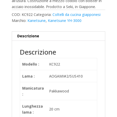
all’usura.
Costruzione a mezzo codolo con bolster in
acciaio inossidabile.
Prodotto a Seki, in Giappone.
COD:
KC922
Categoria:
Coltelli da cucina giapponesi
Marchio:
Kanetsune
,
Kanetsune YH-3000
Descrizione
Descrizione
Modello :
KC922
Lama :
AOGAMI#2/SUS410
Manicatura
Pakkawood
:
Lunghezza
20 cm
lama :