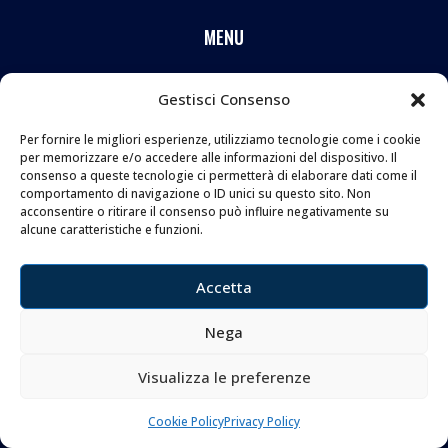
MENU
FAQ
Gestisci Consenso
Privacy Policy
Per fornire le migliori esperienze, utilizziamo tecnologie come i cookie
Cookie Policy
per memorizzare e/o accedere alle informazioni del dispositivo. Il
consenso a queste tecnologie ci permetterà di elaborare dati come il
comportamento di navigazione o ID unici su questo sito. Non
CONTATTI
acconsentire o ritirare il consenso può influire negativamente su
alcune caratteristiche e funzioni.
Coltelleria Donnini s.n.c.
di Leonardo e Silvia Donnini
Accetta
Via Giovanni Lanza, 70 – 50136 FIRENZE
Nega
Telefono e WhatsApp:
055 661 438
Email:
info@donninicoltelleria.it
Visualizza le preferenze
Cookie Policy
Privacy Policy
FOLLOW