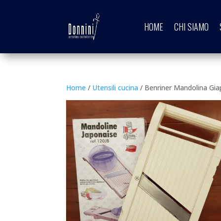
HOME
CHI SIAMO
Home
/
Utensili cucina
/ Benriner Mandolina Gi