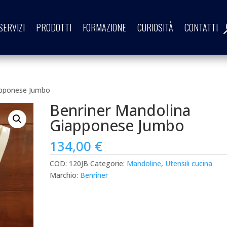
SERVIZI
PRODOTTI
FORMAZIONE
CURIOSITÀ
CONTATTI
apponese Jumbo
Benriner Mandolina
Giapponese Jumbo
134,00
€
COD:
120JB
Categorie:
Mandoline
,
Utensili cucina
Marchio:
Benriner