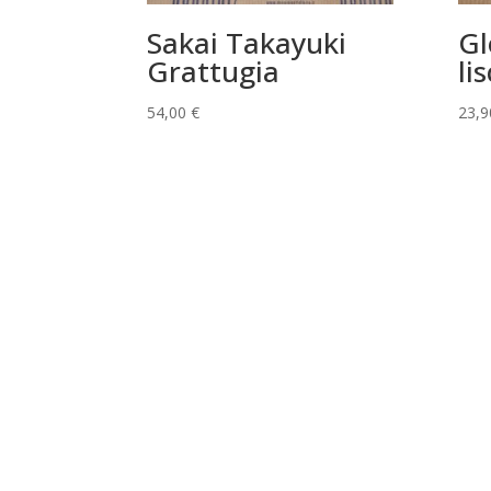
Sakai Takayuki
Gl
Grattugia
li
54,00
€
23,