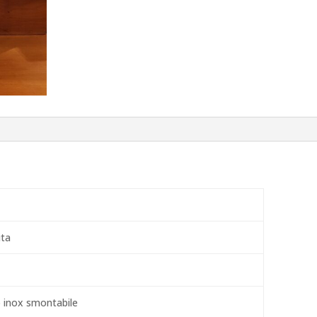
ita
o inox smontabile