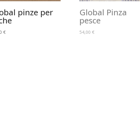
obal pinze per
Global Pinza
sche
pesce
90
€
54,00
€