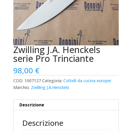
Zwilling J.A. Henckels
serie Pro Trinciante
98,00
€
COD:
1007127
Categoria:
Coltelli da cucina europei
Marchio:
Zwilling J.A.Henckels
Descrizione
Descrizione