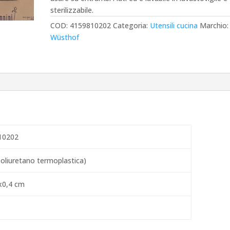
sterilizzabile.
COD:
4159810202
Categoria:
Utensili cucina
Marchio:
Wüsthof
10202
oliuretano termoplastica)
x0,4 cm