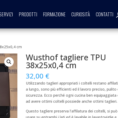
SERVIZI
PRODOTTI
FORMAZIONE
CURIOSITÀ
CONTATTI
38x25x0,4 cm
Wusthof tagliere TPU
38x25x0,4 cm
32,00
€
Utilizzando taglieri appropriati i coltelli restano affilat
a lungo, sono più efficienti ed il lavoro preciso, pulito 
sicurezza. Ecco perché ogni cucina ben equipaggiata 
ad avere ottimi coltelli possiede anche ottimi taglieri.
Questo tagliere preserva l’affilatura dei coltelli, si può
usare su entrambi i lati ed è lavabile in lavastoviglie e