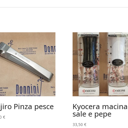
jiro Pinza pesce
Kyocera macina
sale e pepe
00
€
33,50
€