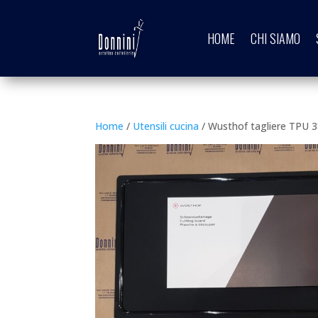
HOME
CHI SIAMO
Home
/
Utensili cucina
/ Wusthof tagliere TPU 