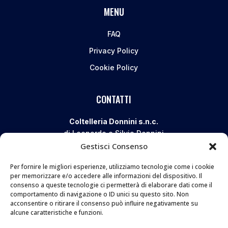
MENU
FAQ
Privacy Policy
Cookie Policy
CONTATTI
Coltelleria Donnini s.n.c.
di Leonardo e Silvia Donnini
Gestisci Consenso
Via Giovanni Lanza, 70 – 50136 FIRENZE
Telefono e WhatsApp:
055 661 438
Per fornire le migliori esperienze, utilizziamo tecnologie come i cookie
Email:
info@donninicoltelleria.it
per memorizzare e/o accedere alle informazioni del dispositivo. Il
consenso a queste tecnologie ci permetterà di elaborare dati come il
comportamento di navigazione o ID unici su questo sito. Non
acconsentire o ritirare il consenso può influire negativamente su
FOLLOW
alcune caratteristiche e funzioni.