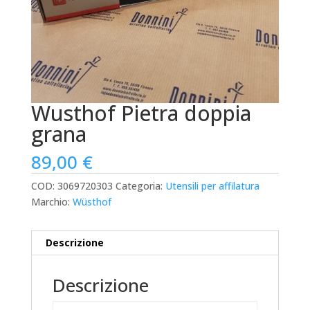
Wusthof Pietra doppia
grana
89,00
€
COD:
3069720303
Categoria:
Utensili per affilatura
Marchio:
Wüsthof
Descrizione
Descrizione