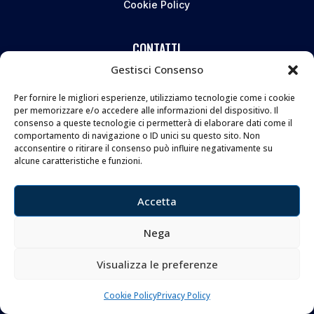
Cookie Policy
CONTATTI
Gestisci Consenso
Coltelleria Donnini s.n.c.
di Leonardo e Silvia Donnini
Per fornire le migliori esperienze, utilizziamo tecnologie come i cookie
per memorizzare e/o accedere alle informazioni del dispositivo. Il
Via Giovanni Lanza, 70 – 50136 FIRENZE
consenso a queste tecnologie ci permetterà di elaborare dati come il
comportamento di navigazione o ID unici su questo sito. Non
Telefono e WhatsApp:
055 661 438
acconsentire o ritirare il consenso può influire negativamente su
Email:
info@donninicoltelleria.it
alcune caratteristiche e funzioni.
Accetta
FOLLOW
Nega
Visualizza le preferenze
Cookie Policy
Privacy Policy
Copyright © 2026 Coltelleria Donnini. All Rights
Reserved.