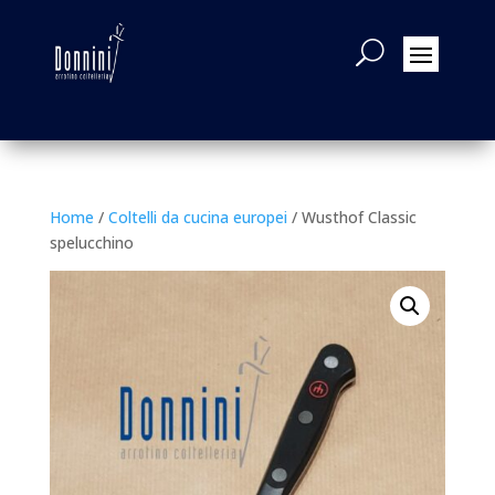
Home
/
Coltelli da cucina europei
/ Wusthof Classic
spelucchino